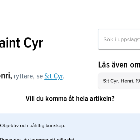
aint Cyr
Läs även o
nri,
ryttare, se
S:t Cyr
.
S:t Cyr
,
Henri,
19
Vill du komma åt hela artikeln?
Gouvion-Saint-C
1764–1830, markis
on om artikeln
S:t Cyr Jonsson
Objektiv och pålitlig kunskap.
1902–84, författar
Hjalmar Bergman