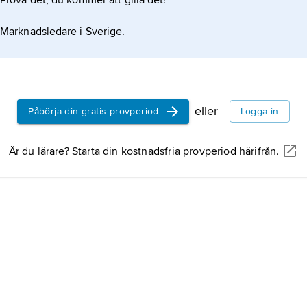
Prova det, du kommer att gilla det!
Saint-Pierre
,
Hen
Marknadsledare i Sverige.
fransk författare
de Saint-Pierre
.
Saint-Simon
,
He
1760–1825, greve,
eller
Påbörja din gratis provperiod
Logga in
tänkare.
Är du lärare? Starta din kostnadsfria provperiod härifrån.
Bernardin de Sai
Henri,
1737–1814, 
Deville, Henri É
Claire,
fransk ke
Claire Deville
.
Henri,
född 1955,
Luxemburg 2000–