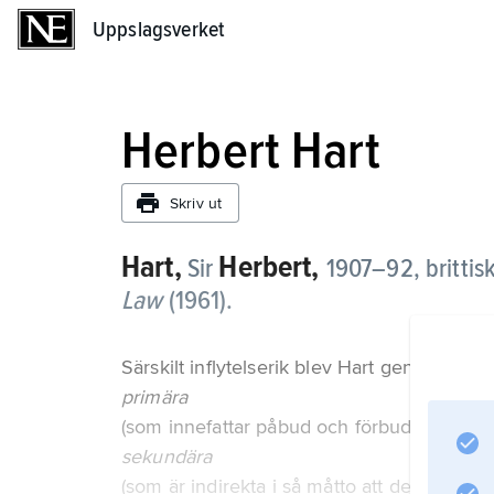
Uppslagsverket
Uppslagsverket
Herbert Hart
Skriv ut
Hart,
Herbert,
Sir
1907–92, brittisk 
Law
(1961).
Särskilt inflytelserik blev Hart genom att sk
primära
(som innefattar påbud och förbud för med
sekundära
(som är indirekta i så måtto att de regler