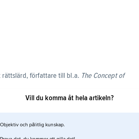
rättslärd, författare till bl.a.
The Concept of
Vill du komma åt hela artikeln?
ikta rättsreglerna i
borgarna) och
Objektiv och pålitlig kunskap.
ar användningen av de primära reglerna). Genom