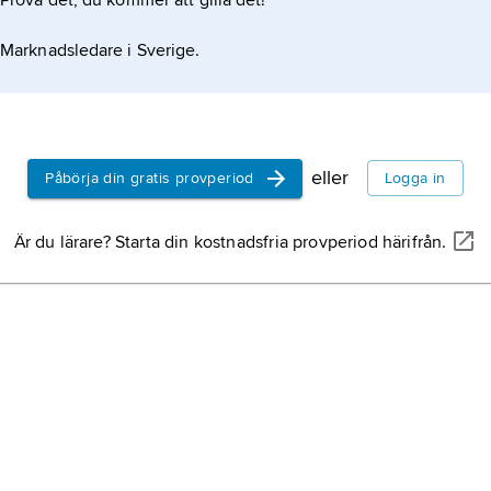
Prova det, du kommer att gilla det!
rna fastställa vilka normer som hör till respektive
Marknadsledare i Sverige.
eller
Påbörja din gratis provperiod
Logga in
Är du lärare? Starta din kostnadsfria provperiod härifrån.