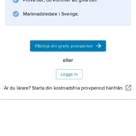
Prova det, du kommer att gilla det!
Information om artikeln
Marknadsledare i Sverige.
Påbörja din gratis provperiod
eller
Logga in
Är du lärare? Starta din kostnadsfria provperiod härifrån.