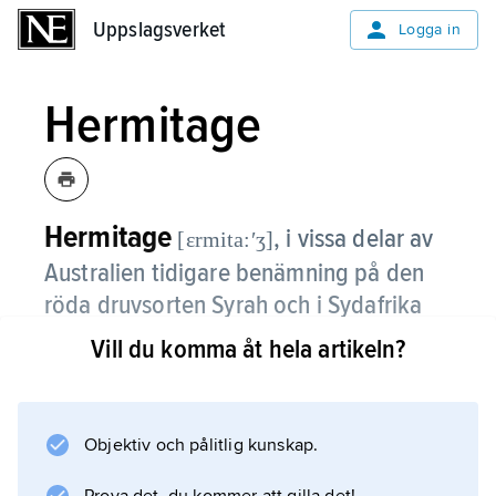
Uppslagsverket
Uppslagsverket
Logga in
Hermitage
Hermitage
, i vissa delar av
[ɛrmita:ʹʒ]
Australien tidigare benämning på den
röda druvsorten Syrah och i Sydafrika
på den röda druvsorten Cinsaut.
Vill du komma åt hela artikeln?
EU:s vinlagstiftning har medfört att den
beteckningen inte längre används.
Objektiv och pålitlig kunskap.