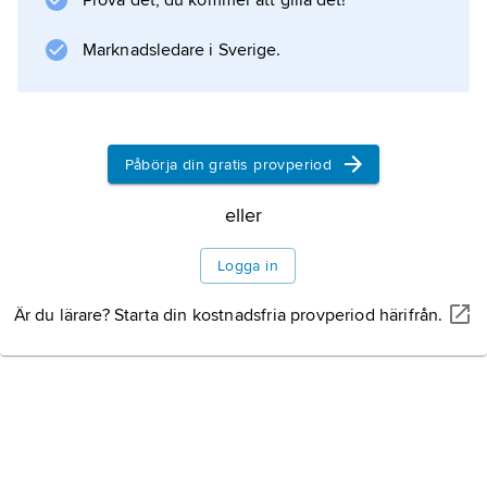
Prova det, du kommer att gilla det!
Marknadsledare i Sverige.
Påbörja din gratis provperiod
eller
Logga in
Är du lärare? Starta din kostnadsfria provperiod härifrån.