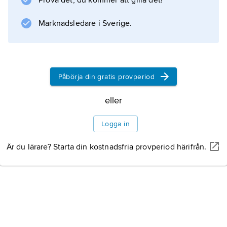
Prova det, du kommer att gilla det!
Marknadsledare i Sverige.
Påbörja din gratis provperiod
eller
Logga in
Är du lärare? Starta din kostnadsfria provperiod härifrån.