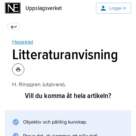
Uppslagsverket
Uppslagsverket
Logga in
Hesekiel
Litteraturanvisning
H. Ringgren (utgivare),
Israels profeter
Vill du komma åt hela artikeln?
(1974);
Objektiv och pålitlig kunskap.
Information om artikeln