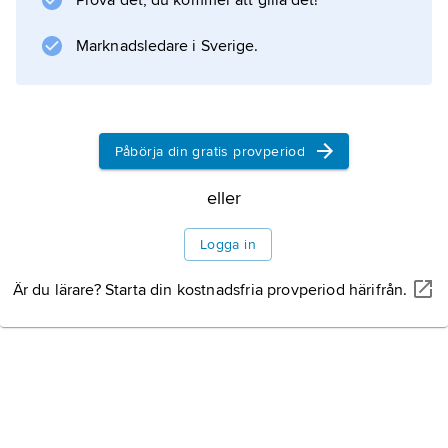
Prova det, du kommer att gilla det!
Marknadsledare i Sverige.
Påbörja din gratis provperiod
eller
Logga in
Är du lärare? Starta din kostnadsfria provperiod härifrån.