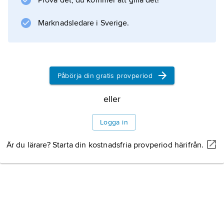
Prova det, du kommer att gilla det!
Marknadsledare i Sverige.
Påbörja din gratis provperiod
eller
Logga in
Är du lärare? Starta din kostnadsfria provperiod härifrån.