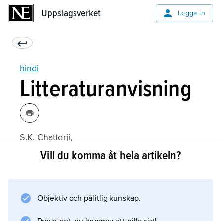
Uppslagsverket
Uppslagsverket
Logga in
hindi
Litteraturanvisning
S.K. Chatterji,
Indo-Aryan and Hindi
Vill du komma åt hela artikeln?
(2:a upplagan 1969);
Objektiv och pålitlig kunskap.
Information om artikeln