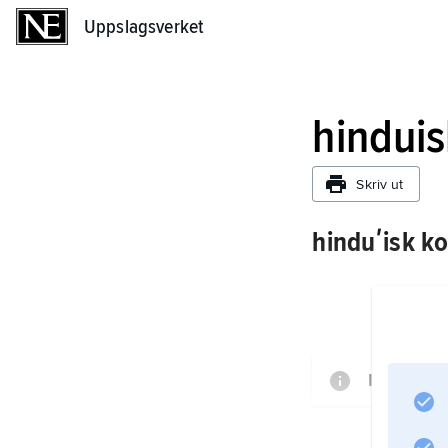
Uppslagsverket
Uppslagsverket
hinduis
Skriv ut
hinduʹisk ko
Informati