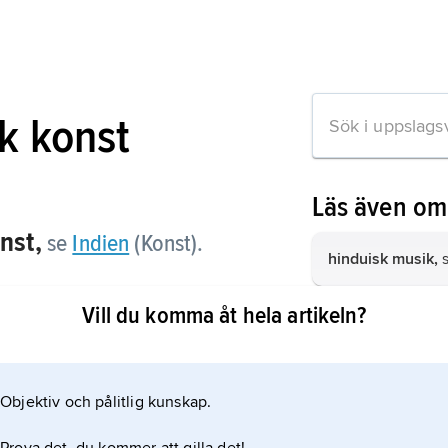
k konst
Läs även om
nst,
se
Indien
(Konst).
hinduisk musik,
Vill du komma åt hela artikeln?
hinduisk dans,
s
hinduisk arkitekt
on om artikeln
(Arkitektur).
Objektiv och pålitlig kunskap.
hinduisk teater,