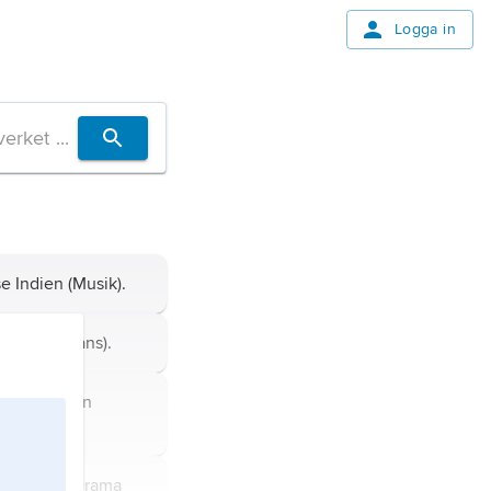
Logga in
se
Indien
(Musik).
e
Indien
(Dans).
ur,
se
Indien
se
Indien
(Drama