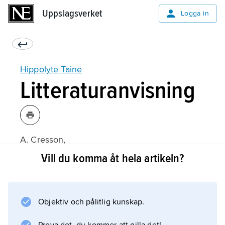
Uppslagsverket
Uppslagsverket
Logga in
Hippolyte Taine
Litteraturanvisning
A. Cresson,
Hippolyte Taine: Sa vie, son œuvre
Vill du komma åt hela artikeln?
(1951).
Objektiv och pålitlig kunskap.
Information om artikeln