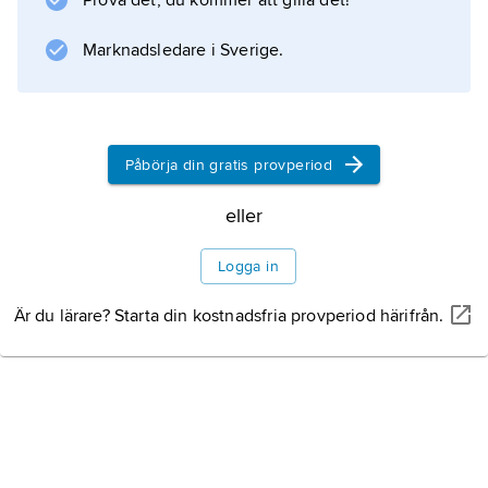
Prova det, du kommer att gilla det!
Marknadsledare i Sverige.
Påbörja din gratis provperiod
eller
Logga in
Är du lärare? Starta din kostnadsfria provperiod härifrån.