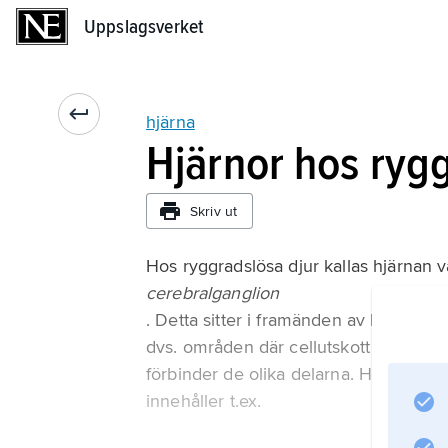
Uppslagsverket
Uppslagsverket
hjärna
Hjärnor hos rygg
Skriv ut
Hos ryggradslösa djur kallas hjärnan 
cerebralganglion
. Detta sitter i framänden av kroppen
dvs. områden där cellutskott tar emot
förbinder de olika delarna. Hos ringma
innehåller t.ex.