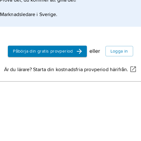
Prova det, du kommer att gilla det!
Marknadsledare i Sverige.
eller
Påbörja din gratis provperiod
Logga in
Är du lärare? Starta din kostnadsfria provperiod härifrån.