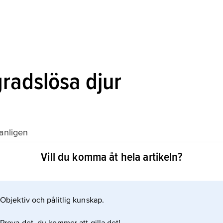
radslösa djur
vanligen
Vill du komma åt hela artikeln?
 och består av grupper av nervceller, synapsområden –
 information från andra celler – samt nervbuntar som
skar och leddjur är cerebralgangliet parigt och
Objektiv och pålitlig kunskap.