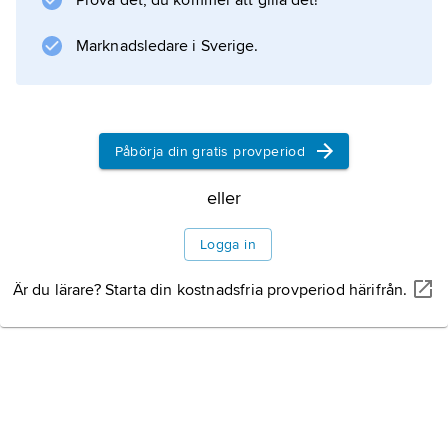
Prova det, du kommer att gilla det!
Marknadsledare i Sverige.
Påbörja din gratis provperiod
eller
Logga in
Är du lärare? Starta din kostnadsfria provperiod härifrån.