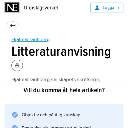
Uppslagsverket
Uppslagsverket
Logga in
Hjalmar Gullberg
Litteraturanvisning
Hjalmar Gullberg-sällskapets skriftserie,
1999–:
Vill du komma åt hela artikeln?
Objektiv och pålitlig kunskap.
Information om artikeln