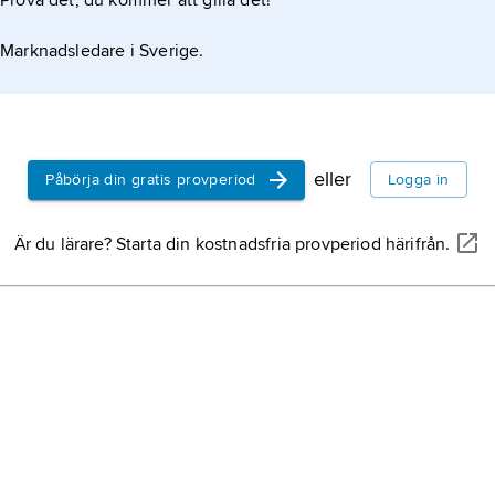
Prova det, du kommer att gilla det!
Marknadsledare i Sverige.
eller
Påbörja din gratis provperiod
Logga in
Är du lärare? Starta din kostnadsfria provperiod härifrån.