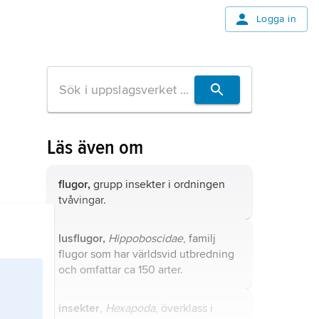
Logga in
Läs även om
flugor,
grupp insekter i ordningen
tvåvingar.
lusflugor,
Hippoboscidae
, familj
flugor som har världsvid utbredning
och omfattar ca 150 arter.
insekter
,
Hexapoda
, överklass i