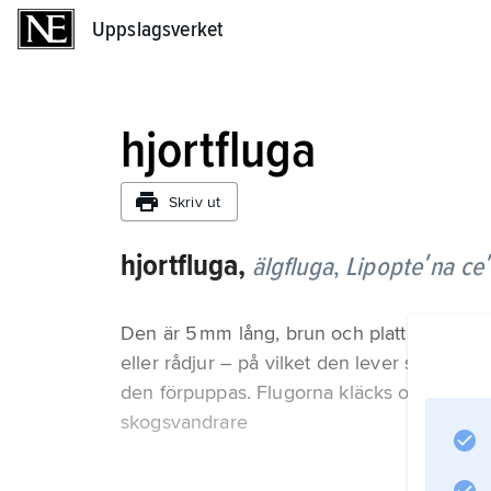
Uppslagsverket
Uppslagsverket
hjortfluga
Skriv ut
hjortfluga,
älgfluga
,
Lipopteʹna ceʹ
Den är 5 mm lång, brun och platt. Vingarna 
eller rådjur – på vilket den lever som ekto
den förpuppas. Flugorna kläcks om hösten, v
skogsvandrare