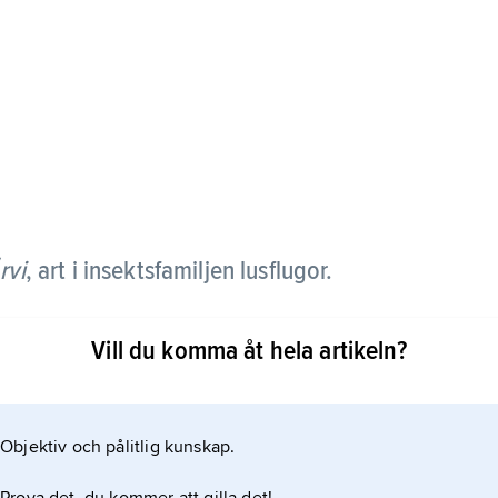
rvi
,
art i insektsfamiljen lusflugor.
bryts av när den funnit ett värddjur – älg, hjort
Vill du komma åt hela artikeln?
parasitisk blodsugare. Larven släpps till marken, där
arvid de i sitt sök efter värddjur ofta landar på
Objektiv och pålitlig kunskap.