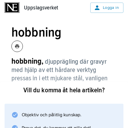
Uppslagsverket
Uppslagsverket
Logga in
hobbning
hobbning,
djupprägling där gravyr
med hjälp av ett hårdare verktyg
pressas in i ett mjukare stål, vanligen
verktygsstål.
Vill du komma åt hela artikeln?
Hobbning skall inte förväxlas med ”hobbing”,
det engelska uttrycket för kuggfräsning.
Objektiv och pålitlig kunskap.