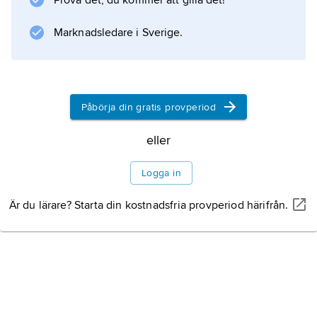
Prova det, du kommer att gilla det!
Information om artikeln
Marknadsledare i Sverige.
Påbörja din gratis provperiod
eller
Logga in
Är du lärare? Starta din kostnadsfria provperiod härifrån.