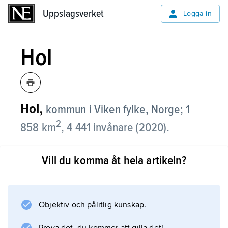
Uppslagsverket
Uppslagsverket
Logga in
Hol
Hol,
kommun i Viken fylke, Norge; 1
2
858 km
, 4 441 invånare (2020).
Hol, som ligger längst upp i Hallingdal, är en
Vill du komma åt hela artikeln?
utpräglad fjällbygd med mer än 90 procent av
arealen belägen högre än 900 meter över
havet. Jord- och skogsbruk samt järn- och
metallvaruindustri är viktiga näringar, liksom
Objektiv och pålitlig kunskap.
turism, med tyngdpunkten i Geilo, en av