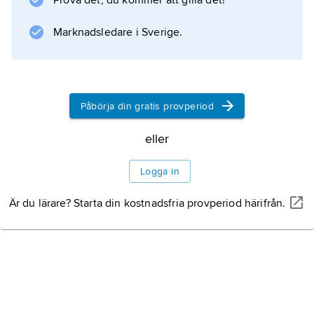
Prova det, du kommer att gilla det!
Norges viktigaste turistorter. Administrativt
centrum är Hol.
Marknadsledare i Sverige.
Information om artikeln
Påbörja din gratis provperiod
eller
Logga in
Är du lärare? Starta din kostnadsfria provperiod härifrån.