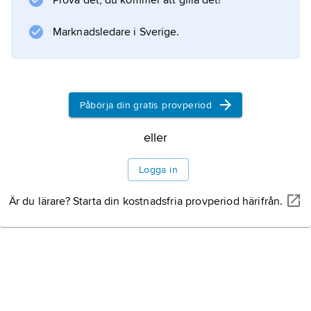
Prova det, du kommer att gilla det!
Marknadsledare i Sverige.
Information om artikeln
Påbörja din gratis provperiod
eller
Logga in
Är du lärare? Starta din kostnadsfria provperiod härifrån.