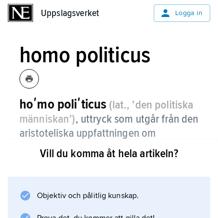
Uppslagsverket
Uppslagsverket
Logga in
homo politicus
hoʹmo poliʹticus
(lat., ’den politiska
människan’)
, uttryck som utgår från den
aristoteliska uppfattningen om
människan som en samhällsvarelse eller
Vill du komma åt hela artikeln?
som ett ”politiskt djur”, som endast kan
förverkliga sig som medborgare i ett
samhälle.
Objektiv och pålitlig kunskap.