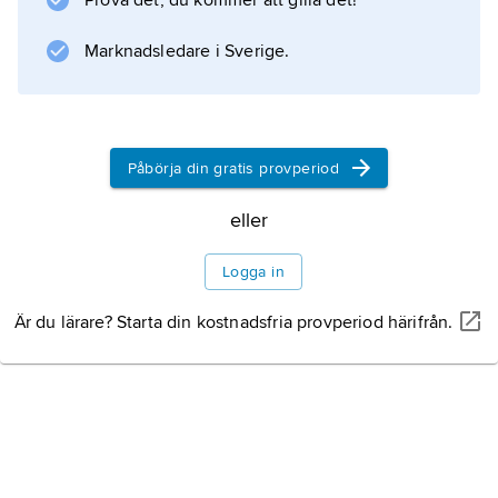
Prova det, du kommer att gilla det!
Marknadsledare i Sverige.
Påbörja din gratis provperiod
eller
Logga in
Är du lärare? Starta din kostnadsfria provperiod härifrån.