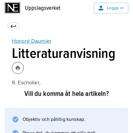
Uppslagsverket
Uppslagsverket
Logga in
Honoré Daumier
Litteraturanvisning
R. Escholier,
Daumier et son monde
Vill du komma åt hela artikeln?
(1965);
Objektiv och pålitlig kunskap.
Information om artikeln