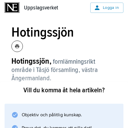
Uppslagsverket
Uppslagsverket
Logga in
Hotingssjön
Hotingssjön,
fornlämningsrikt
område i Tåsjö församling, västra
Ångermanland.
Vill du komma åt hela artikeln?
Runt sjön har ett åttiotal fångstboplatser från
mesolitisk tid till äldre järnåldern registrerats.
På ön Bellsås ligger Norrlands största
skärvstensvall (30 m bred, 2 m hög); i dess 10
Objektiv och pålitlig kunskap.
m vida öppning stod en vinterhydda ca