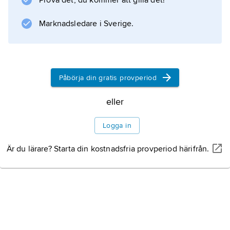
Prova det, du kommer att gilla det!
4500–3800 f.Kr. På Långön ligger ett sent
vikingatida gravfält, långt bort från den kända
Marknadsledare i Sverige.
dåtida bygden. Bland
Litteraturanvisning
Påbörja din gratis provperiod
eller
Information om artikeln
Logga in
Är du lärare? Starta din kostnadsfria provperiod härifrån.