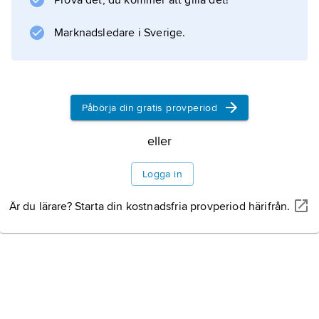
Prova det, du kommer att gilla det!
2
och medeldjupet omkring 100 m. Vattnet är
Marknadsledare i Sverige.
under sommaren skiktat. Ytvattnets salthalt är
då omkring 23 och djupvattnets 33 ‰.
Påbörja din gratis provperiod
Information om artikeln
eller
Logga in
Är du lärare? Starta din kostnadsfria provperiod härifrån.