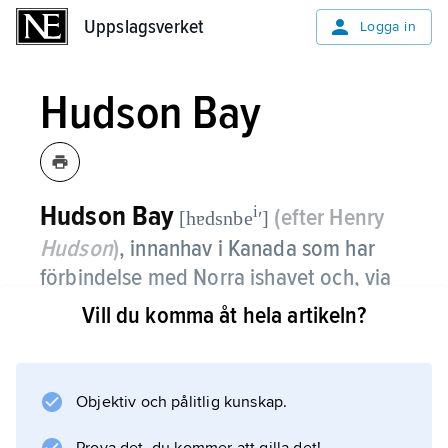
Uppslagsverket
Uppslagsverket
Logga in
Hudson Bay
Hudson Bay
i
(efter Henry
[hɐdsnbe
ʹ]
Hudson
)
,
innanhav i Kanada som har
förbindelse med Norra ishavet och, via
Hudsonsundet, med Labradorhavet och
Vill du komma åt hela artikeln?
Atlanten.
Till Hudson Bay räknas ibland även Foxe
Objektiv och pålitlig kunskap.
Basin. I södra Hudson Bay ligger
Jamesbukten. Ytan är 520 000 km