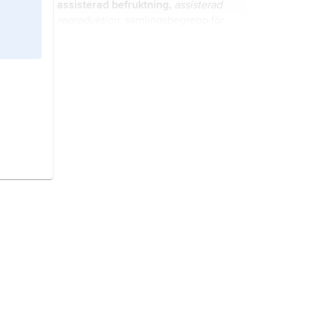
assisterad befruktning,
assisterad
reproduktion
, samlingsbegrepp för
befruktningsmetoder som utförs
delvis utanför kroppen.
biologi
, vetenskapen om de levande
organismerna.
Singapore
, stat i sydöstra Asien.
Azerbajdzjan,
stat i Sydkaukasien,
västra Asien.
Frankrike,
stat i Västeuropa.
El Salvador
, stat vid stillahavskusten
i Centralamerika.
Italien,
stat i södra Europa.