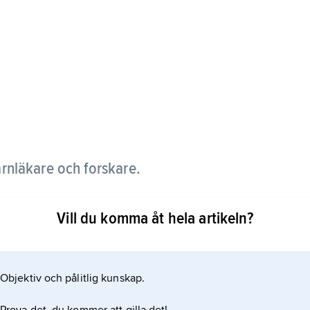
rnläkare och forskare.
d Karolinska Institutet i Stockholm 1971, tog
Vill du komma åt hela artikeln?
pediatrik vid Karolinska Institutet. Han har
äkare vid Astrid Lindgrens barnsjukhus.
Objektiv och pålitlig kunskap.