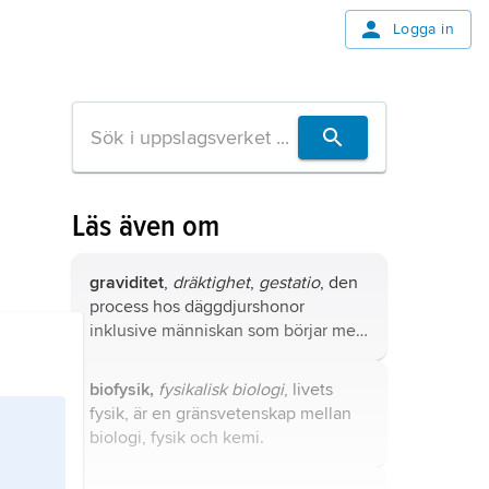
Logga in
Läs även om
graviditet
,
dräktighet
,
gestatio
, den
process hos däggdjurshonor
inklusive människan som börjar med
befruktning
och som avslutas med
födelsen (
förlossning
). Jämför
biofysik,
fysikalisk biologi
, livets
fosterutveckling
.
fysik, är en gränsvetenskap mellan
biologi, fysik och kemi.