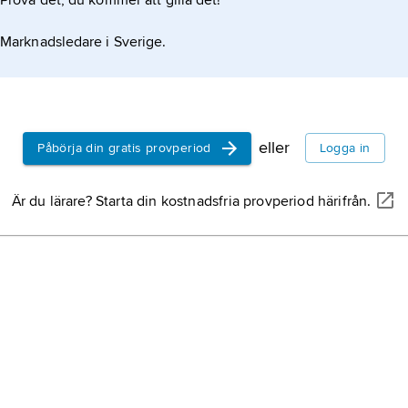
Prova det, du kommer att gilla det!
Marknadsledare i Sverige.
eller
Påbörja din gratis provperiod
Logga in
Är du lärare? Starta din kostnadsfria provperiod härifrån.