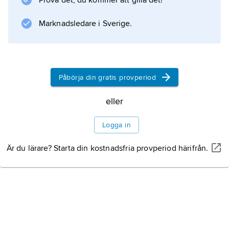
Prova det, du kommer att gilla det!
Marknadsledare i Sverige.
Information om artikeln
Påbörja din gratis provperiod
eller
Logga in
Är du lärare? Starta din kostnadsfria provperiod härifrån.