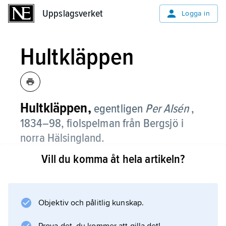
Uppslagsverket
Uppslagsverket
Logga in
Hultkläppen
Hultkläppen,
egentligen
Per Alsén
,
1834–98, fiolspelman från Bergsjö i
norra Hälsingland.
Vill du komma åt hela artikeln?
Trots att H. omtalas som en mycket skicklig
musiker finns inga låtar upptecknade direkt
efter honom. Som ofta är fallet med äldre
spelmän är hans person lika känd som hans
Objektiv och pålitlig kunskap.
musik.