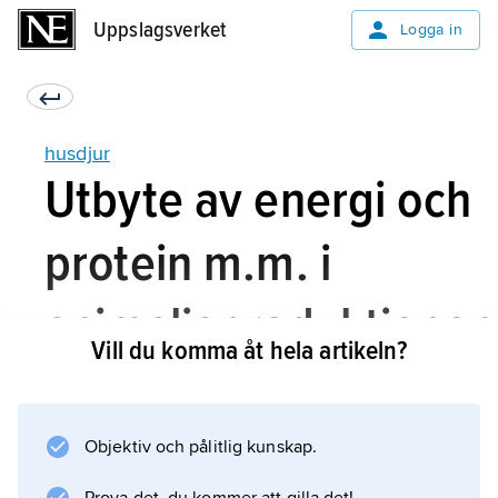
Uppslagsverket
Uppslagsverket
Logga in
husdjur
Utbyte av energi och
protein m.m. i
animalieproduktionen
Vill du komma åt hela artikeln?
Att utnyttja växtprodukter omvägen via djur
Objektiv och pålitlig kunskap.
innebär betydande energiförluster. Bäst utbyte
uppnås i mjölkproduktionen, ofta en fjärdedel,