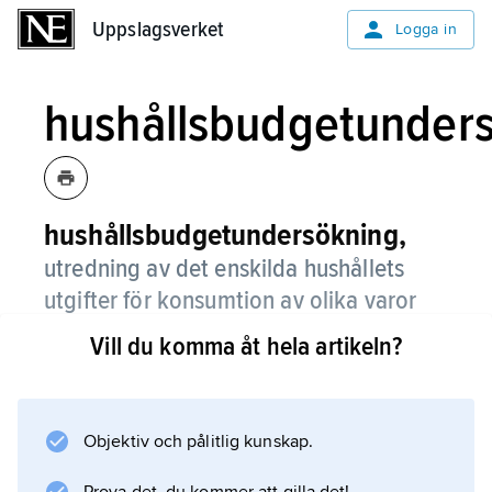
Uppslagsverket
Uppslagsverket
Logga in
hushållsbudgetunder
hushållsbudgetundersökning,
utredning av det enskilda hushållets
utgifter för konsumtion av olika varor
och tjänster.
Vill du komma åt hela artikeln?
Dessutom insamlas vissa bakgrundsdata om
bl.a. sysselsättning, inkomst, hushållets storlek
och bostadsförhållanden. Syftet är att redovisa
Objektiv och pålitlig kunskap.
fördelningen av utgifter på olika