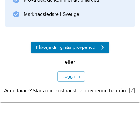
Prova det, du kommer att gilla det!
konsumtionsvaror och tjänster i det dagliga
livet relaterat till olika typer av hushåll och
Marknadsledare i Sverige.
disponibel inkomst.
Påbörja din gratis provperiod
Information om artikeln
eller
Logga in
Är du lärare? Starta din kostnadsfria provperiod härifrån.