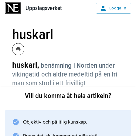
Uppslagsverket
Uppslagsverket
Logga in
huskarl
huskarl,
benämning i Norden under
vikingatid och äldre medeltid på en fri
man som stod i ett frivilligt
tjänsteförhållande till en annan man och
Vill du komma åt hela artikeln?
ingick i dennes hushåll.
En huskarl var ofta krigare, och hans tjänst
betraktades inte som nedsättande. Huskarl
Objektiv och pålitlig kunskap.
blev därför även benämning på en medlem av