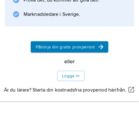
Prova det, du kommer att gilla det!
Marknadsledare i Sverige.
Påbörja din gratis provperiod
eller
Logga in
Är du lärare? Starta din kostnadsfria provperiod härifrån.