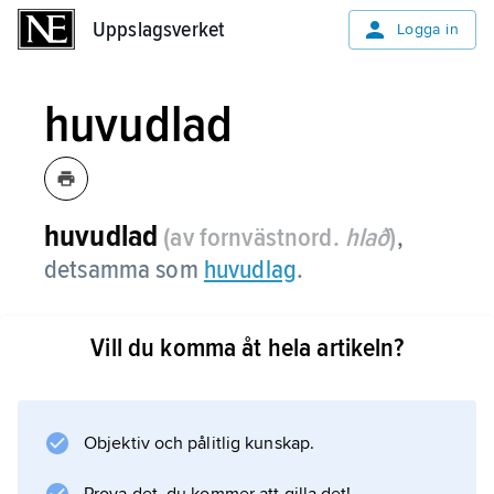
Uppslagsverket
Uppslagsverket
Logga in
huvudlad
huvudlad
(av fornvästnord.
hlað
)
,
detsamma som
huvudlag
.
Vill du komma åt hela artikeln?
Information om artikeln
Objektiv och pålitlig kunskap.