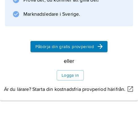
Prova det, du kommer att gilla det!
Marknadsledare i Sverige.
Påbörja din gratis provperiod
eller
Logga in
Är du lärare? Starta din kostnadsfria provperiod härifrån.