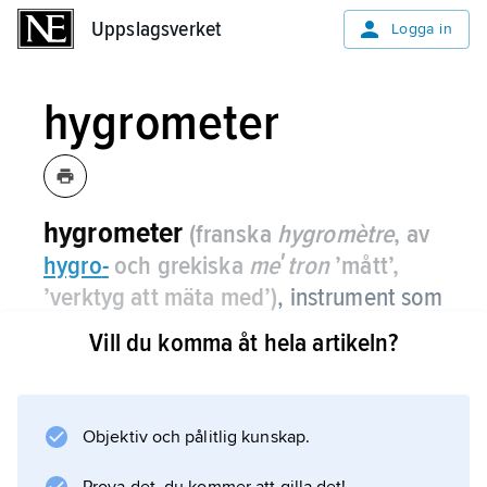
Uppslagsverket
Uppslagsverket
Logga in
hygrometer
hygrometer
(franska
hygromètre
, av
hygro
-
och grekiska
meʹtron
’mått’,
’verktyg att mäta med’)
, instrument som
mäter luftens relativa fuktighet.
Vill du komma åt hela artikeln?
Se
luftfuktighetsmätare
.
Objektiv och pålitlig kunskap.