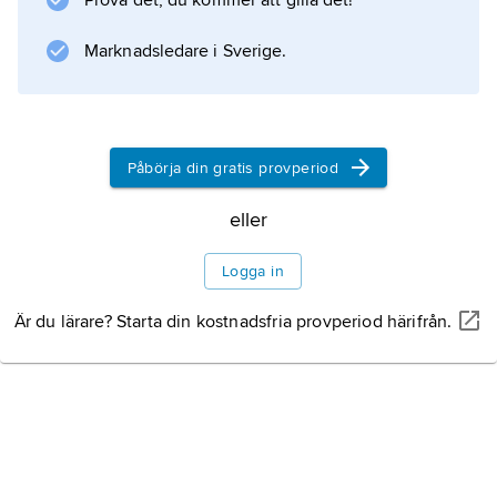
Prova det, du kommer att gilla det!
Marknadsledare i Sverige.
Information om artikeln
Påbörja din gratis provperiod
eller
Logga in
Är du lärare? Starta din kostnadsfria provperiod härifrån.