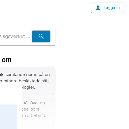
Logga in
n om
ik,
samlande namn på en
er mindre besläktade sätt
a olika ideologier.
enämning på såväl en
 politiska ideal som
er partier som arbetar för
iga dessa ideal.