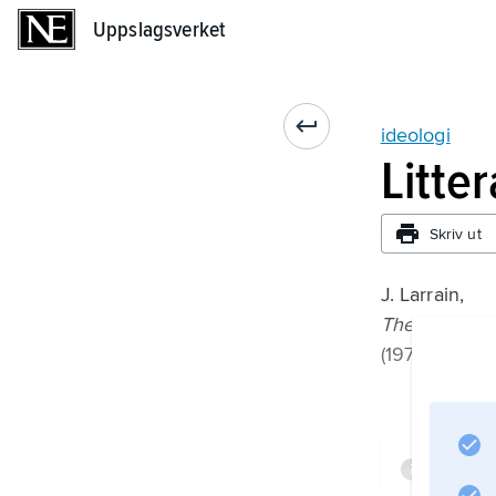
Uppslagsverket
Uppslagsverket
ideologi
Litte
Skriv ut
J. Larrain,
The Concept 
(1979);
Infor