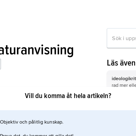
raturanvisning
Läs äve
ideologikrit
rad mer ell
of Ideology
att nagelfar
Vill du komma åt hela artikeln?
socialism,
b
uppsättning
rörelser ell
Objektiv och pålitlig kunskap.
mation om artikeln
att förverkl