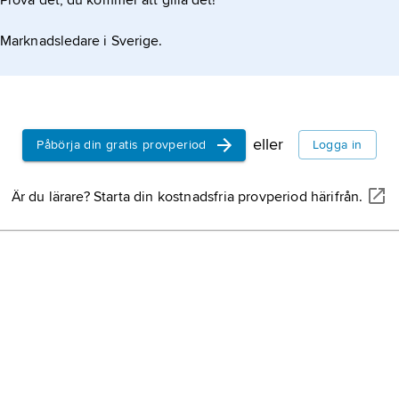
Prova det, du kommer att gilla det!
Marx
,
Karl,
mars 1883, 
Marknadsledare i Sverige.
arbetarröre
tänkare.
klasskamp
vilande kon
samhällskla
eller
Påbörja din gratis provperiod
Logga in
kunskapsso
Är du lärare? Starta din kostnadsfria provperiod härifrån.
mänskliga 
villkor.
Engels
,
Fri
november 1
tysk social
marxism,
s
alla de rik
hävdat och