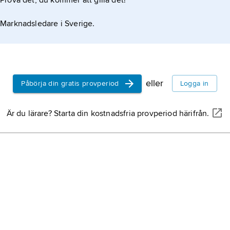
Prova det, du kommer att gilla det!
Marknadsledare i Sverige.
eller
Påbörja din gratis provperiod
Logga in
Är du lärare? Starta din kostnadsfria provperiod härifrån.