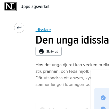
Uppslagsverket
Uppslagsverket
idisslare
Den unga idissl
Skriv ut
Hos det unga djuret kan vecken mellan
struprännan, och leda mjölk och anna
Där utsöndras ett enzym, kymosin, so
stannar länge i löpmagen och långsamt