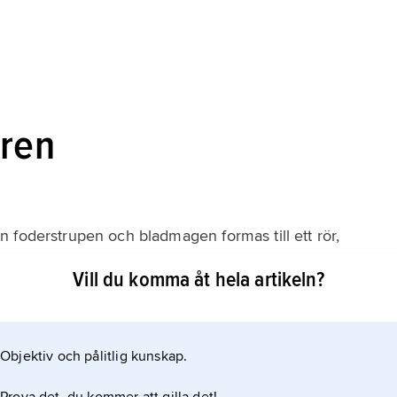
aren
 foderstrupen och bladmagen formas till ett rör,
n vätska direkt via bladmagskanalen ned i löpmagen.
Vill du komma åt hela artikeln?
m koagulerar mjölkens protein och gör att mjölkmassan
 utportioneras till tarmen. Ungen
Objektiv och pålitlig kunskap.