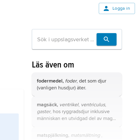
Logga in
Läs även om
fodermedel,
foder
, det som djur
(vanligen husdjur) äter.
magsäck,
ventrikel
,
ventriculus
,
gaster
, hos ryggradsdjur inklusive
människan en utvidgad del av mag–
tarmkanalen som följer efter
matstrupen.
matspjälkning,
matsmältning
,