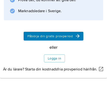
Prova det, du kommer att gilla det!
Marknadsledare i Sverige.
Påbörja din gratis provperiod
eller
Logga in
Är du lärare? Starta din kostnadsfria provperiod härifrån.