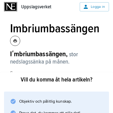
Uppslagsverket
Uppslagsverket
Logga in
Imbriumbassängen
Iʹmbriumbassängen,
stor
nedslagssänka på månen.
Se
Vill du komma åt hela artikeln?
Mare Imbrium
.
Objektiv och pålitlig kunskap.
Information om artikeln