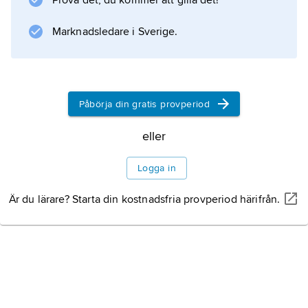
Prova det, du kommer att gilla det!
aldrig publicerade [
Erste
Marknadsledare i Sverige.
]
Einleitung in der Kritik der Urteilskraft
.
Påbörja din gratis provperiod
eller
Information om artikeln
Logga in
Är du lärare? Starta din kostnadsfria provperiod härifrån.