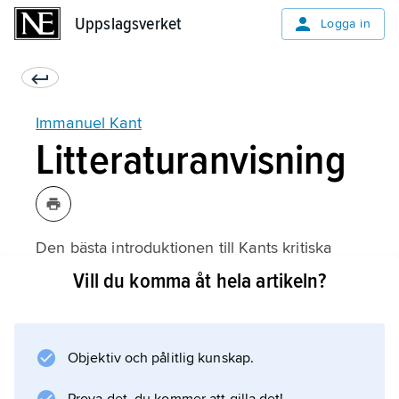
Uppslagsverket
Uppslagsverket
Logga in
Immanuel Kant
Litteraturanvisning
Den bästa introduktionen till Kants kritiska
filosofi är Kants egna kortfattade skrifter,
Vill du komma åt hela artikeln?
Prolegomena zu einer jeden künftigen
Metaphysik...
(1783) och
Objektiv och pålitlig kunskap.
Grundlegung zur Metaphysik der Sitten
(1785), tillsammans med den av honom själv