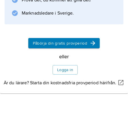
Prova det, du kommer att gilla det!
Marknadsledare i Sverige.
Påbörja din gratis provperiod
eller
Logga in
Är du lärare? Starta din kostnadsfria provperiod härifrån.