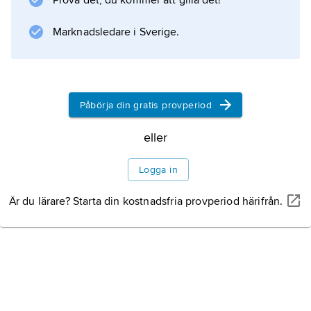
Prova det, du kommer att gilla det!
trycket i ögat och avläses på en skala.
Mätning av ögontrycket har stor betydelse vid
Marknadsledare i Sverige.
diagnosen av glaukom (grön starr). Numera
används vanligen
applanationstonometer
,
Påbörja din gratis provperiod
eller
Information om artikeln
Logga in
Är du lärare? Starta din kostnadsfria provperiod härifrån.