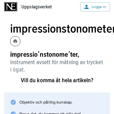
Uppslagsverket
Uppslagsverket
Logga in
impressionstonomete
impressioʹnstonomeʹter,
instrument avsett för mätning av trycket
i ögat.
Vill du komma åt hela artikeln?
Det mest kända,
Schiötz impressionstonometer
, placeras på det bedövade ögat så att en
rörlig pistong buktar in hornhinnan. Graden av
Objektiv och pålitlig kunskap.
inbuktning är omvänt proportionell mot