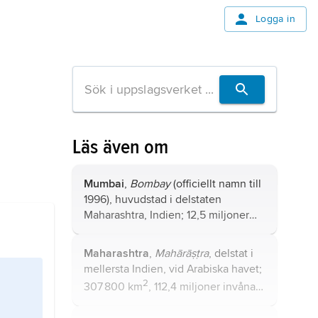
Logga in
Läs även om
Mumbai
,
Bombay
(officiellt namn till
1996), huvudstad i delstaten
Maharashtra, Indien; 12,5 miljoner
invånare (2011), i stadsområdet 21,0
miljoner (2015).
Maharashtra
,
Mahārāṣṭra
, delstat i
mellersta Indien, vid Arabiska havet;
2
307 800 km
, 112,4 miljoner invånare
(2011).