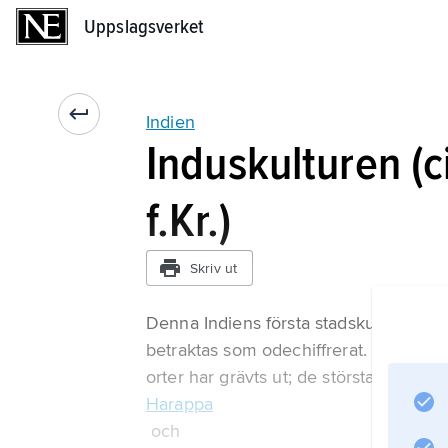
Uppslagsverket
Uppslagsverket
Indien
Induskulturen (
f.Kr.)
Skriv ut
Denna Indiens första stadskultur utvec
betraktas som odechiffrerat. Stora loka
orter har grävts ut; de största är
Harappa
och