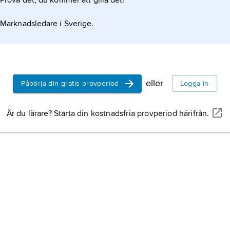
Prova det, du kommer att gilla det!
 samtliga i och nära Indusdalen. Andra är Sutkagendor i
Marknadsledare i Sverige.
eller
Påbörja din gratis provperiod
Logga in
Är du lärare? Starta din kostnadsfria provperiod härifrån.