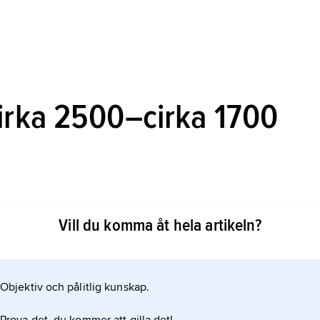
cirka 2500–cirka 1700
Vill du komma åt hela artikeln?
klade ett eget skriftsystem, vilket dock ännu måste
la variationer förekom, särskilt i Gangesdalen. Ett 20-tal
Objektiv och pålitlig kunskap.