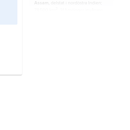
Assam,
delstat i nordöstra Indien;
2
78 500 km
, 31,1 miljoner invånare
(2011).
Kolkata,
Kalikata
, till 2001
Calcutta
,
huvudstad i delstaten Västbengalen,
Indien, 150 km norr om Bengaliska
viken, på ömse sidor om floden
Hooghly; 4,5 miljoner invånare
(2011), 14,1 miljoner i
storstadsområdet.