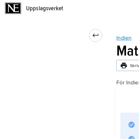
Uppslagsverket
Uppslagsverket
Indien
Mat
Skri
För Indie
indisk ma
.
In