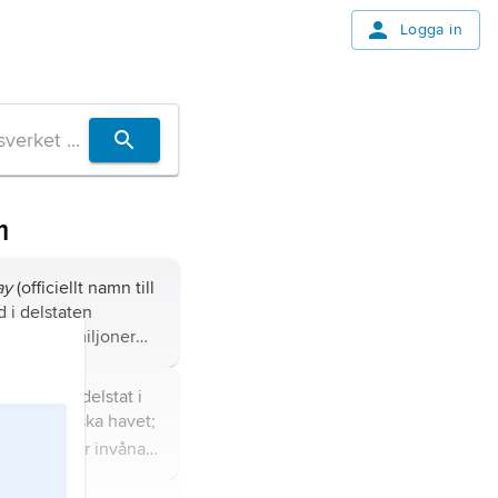
Logga in
m
ay
(officiellt namn till
 i delstaten
ien; 12,5 miljoner
 i stadsområdet 21,0
ahārāṣṭra
, delstat i
, vid Arabiska havet;
12,4 miljoner invånare