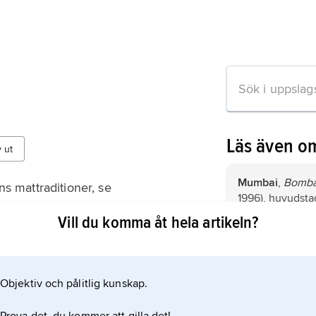
Läs även o
v ut
Mumbai
,
Bomb
ns mattraditioner, se
1996), huvudstad
t
Maharashtra, Ind
Vill du komma åt hela artikeln?
invånare (2011),
miljoner (2015).
Maharashtra
,
M
mellersta Indien
2
Objektiv och pålitlig kunskap.
307 800 km
, 1
formation om artikeln
(2011).