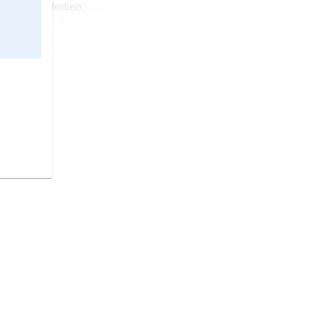
i nordöstra Indien;
,1 miljoner invånare
a
, till 2001
Calcutta
,
staten Västbengalen,
norr om Bengaliska
sidor om floden
ljoner invånare
ner i
t.