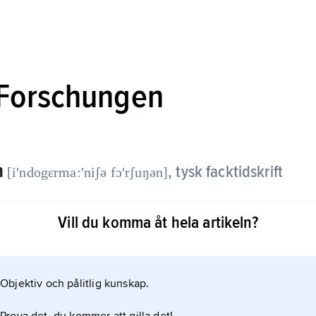
Forschungen
n
, tysk facktidskrift
[iʹndogɛrma:ʹniʃə fɔʹrʃuŋən]
Vill du komma åt hela artikeln?
 Wilhelm Streitberg och är fortfarande en av de
Objektiv och pålitlig kunskap.