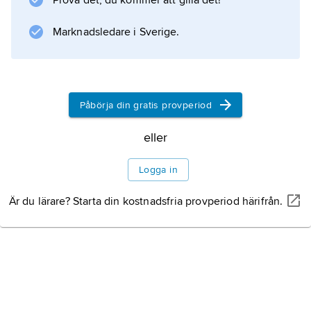
Prova det, du kommer att gilla det!
Marknadsledare i Sverige.
Påbörja din gratis provperiod
eller
Logga in
Är du lärare? Starta din kostnadsfria provperiod härifrån.