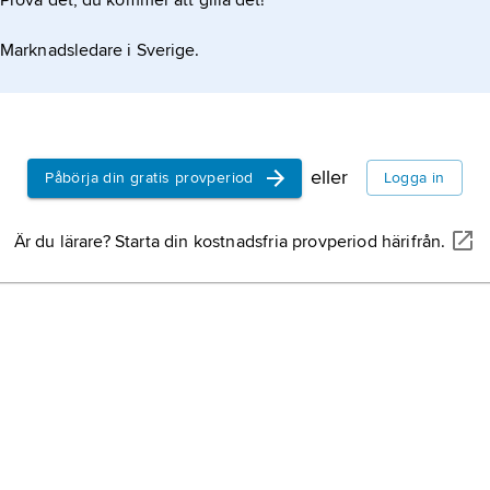
Prova det, du kommer att gilla det!
Marknadsledare i Sverige.
eller
Påbörja din gratis provperiod
Logga in
Är du lärare? Starta din kostnadsfria provperiod härifrån.