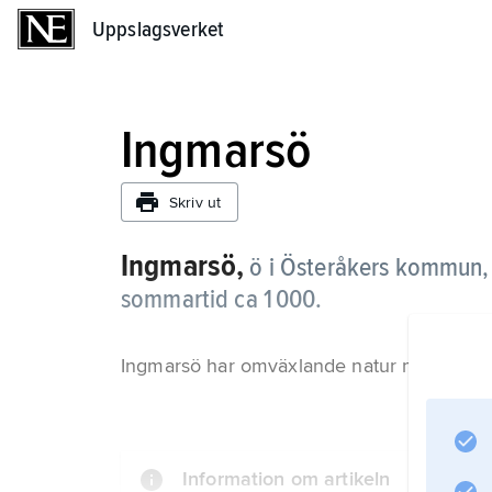
Uppslagsverket
Uppslagsverket
Ingmarsö
Skriv ut
Ingmarsö,
ö i Österåkers kommun,
sommartid ca 1 000.
Ingmarsö har omväxlande natur med åkerma
Information om artikeln