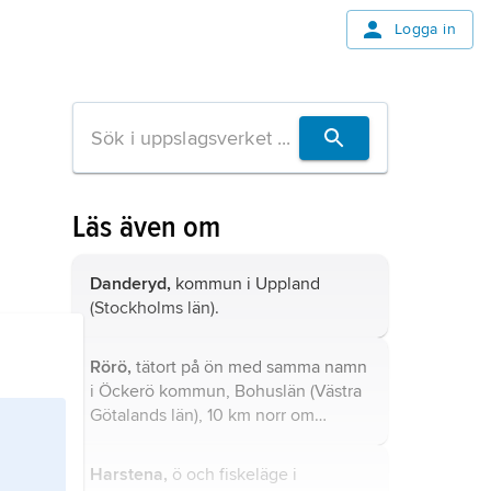
Logga in
Läs även om
Danderyd,
kommun i Uppland
(Stockholms län).
Rörö,
tätort på ön med samma namn
i Öckerö kommun, Bohuslän (Västra
Götalands län), 10 km norr om
Öckerö; 250 invånare (2021).
Harstena,
ö och fiskeläge i