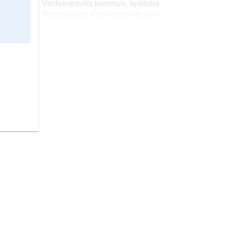
Valdemarsviks kommun, sydöstra
Östergötland (Östergötlands län), ca
15 km öster om Gryt; ca 30 invånare.
Runmarö
, ö i Stockholms skärgård,
2
Värmdö kommun; 14 km
, 275
invånare (2002).
Nacka,
kommun i Södermanland
och Uppland (Stockholms län).
Sigtuna,
kommun i Uppland
(Stockholms län).
Värmdö,
kommun i Uppland och
Södermanland (Stockholms län).
Tranholmen,
tätort och ö i
Danderyds kommun, Uppland