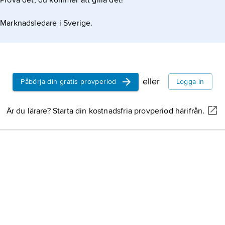
Prova det, du kommer att gilla det!
Marknadsledare i Sverige.
eller
Påbörja din gratis provperiod
Logga in
Är du lärare? Starta din kostnadsfria provperiod härifrån.