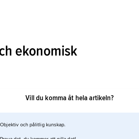
 och ekonomisk
Vill du komma åt hela artikeln?
 var en kognatisk, jordägande och i huvudsak endogam
Objektiv och pålitlig kunskap.
och som i modifierad form fortfarande har stor
 snävaste betydelse bestod en ayllu av flera utvidgade