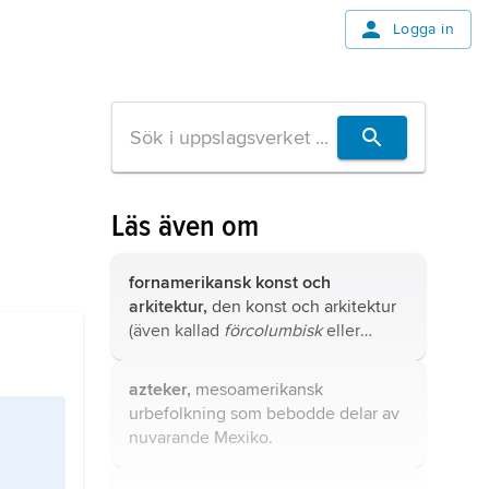
Logga in
Läs även om
fornamerikansk konst och
arkitektur,
den konst och arkitektur
(även kallad
förcolumbisk
eller
precolumbisk
) som skapades av den
amerikanska urbefolkningen före
azteker,
mesoamerikansk
den europeiska erövringen under
urbefolkning som bebodde delar av
förra hälften av 1500-talet.
nuvarande Mexiko.