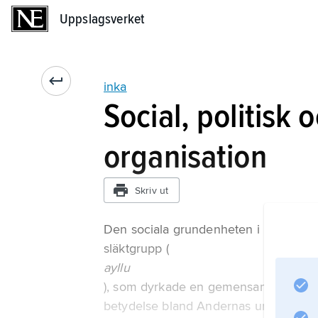
Uppslagsverket
Uppslagsverket
inka
Social, politisk
organisation
Skriv ut
Den sociala grundenheten i inkariket
släktgrupp (
ayllu
), som dyrkade en gemensam förfader 
betydelse bland Andernas urfolk. I sin