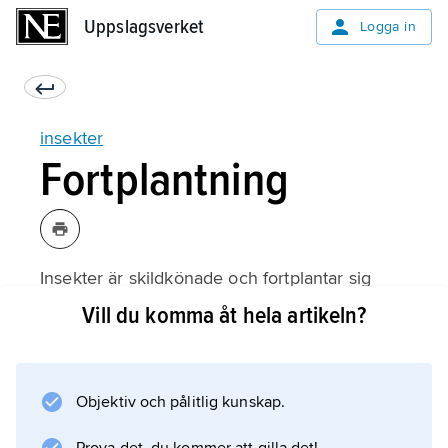
Uppslagsverket
Uppslagsverket
Logga in
insekter
Fortplantning
Insekter är skildkönade och fortplantar sig
vanligen sexuellt. Hermafroditer är kända
Vill du komma åt hela artikeln?
endast hos citrussköldlus samt vissa arter
puckelflugor.
Partenogenes
Objektiv och pålitlig kunskap.
(jungfrufödsel) är däremot ganska vanlig. Hos
en del arter eller geografiskt perifera