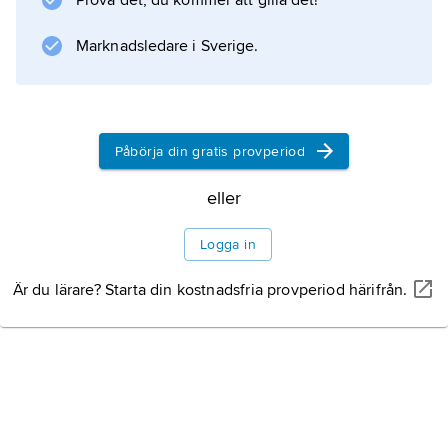
Prova det, du kommer att gilla det!
populationer av arter, exempelvis öronvivlar,
vissa steklar och vissa flugor, förekommer
Marknadsledare i Sverige.
endast honor, vilka ger upphov till nya honor
utan
Påbörja din gratis provperiod
eller
Information om artikeln
Logga in
Är du lärare? Starta din kostnadsfria provperiod härifrån.