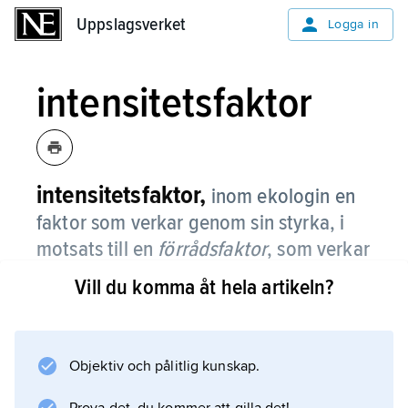
Uppslagsverket
Uppslagsverket
Logga in
intensitetsfaktor
intensitetsfaktor,
inom ekologin en
faktor som verkar genom sin styrka, i
motsats till en
förrådsfaktor
, som verkar
genom tillgänglig mängd.
Vill du komma åt hela artikeln?
Jämför
intensiv egenskap
och
Objektiv och pålitlig kunskap.
extensiv egenskap