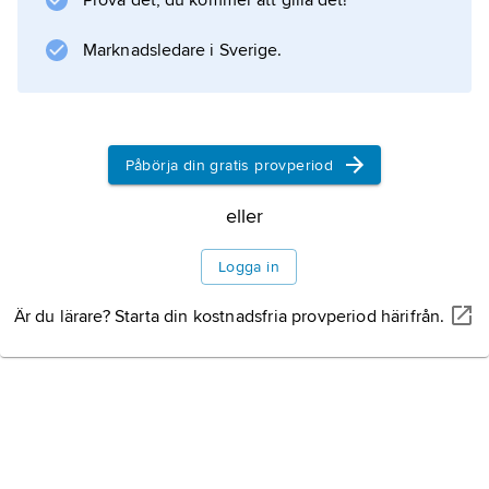
Prova det, du kommer att gilla det!
.
Marknadsledare i Sverige.
Information om artikeln
Påbörja din gratis provperiod
eller
Logga in
Är du lärare? Starta din kostnadsfria provperiod härifrån.