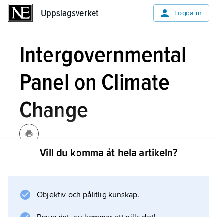
Uppslagsverket
Uppslagsverket
Logga in
Intergovernmental
Panel on Climate
Change
Vill du komma åt hela artikeln?
Intergovernmental Panel on
Climate Change,
FN:s vetenskapliga
klimatpanel, detsamma som
IPCC
.
Objektiv och pålitlig kunskap.