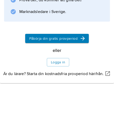
Prova det, du kommer att gilla det!
Marknadsledare i Sverige.
Information om artikeln
Påbörja din gratis provperiod
eller
Logga in
Är du lärare? Starta din kostnadsfria provperiod härifrån.