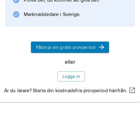
Prova det, du kommer att gilla det!
Marknadsledare i Sverige.
Information om artikeln
Påbörja din gratis provperiod
eller
Logga in
Är du lärare? Starta din kostnadsfria provperiod härifrån.