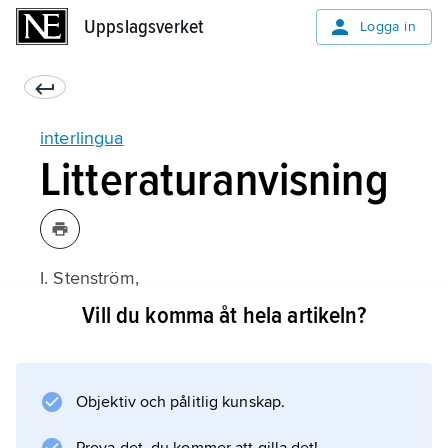
Uppslagsverket
Uppslagsverket
Logga in
interlingua
Litteraturanvisning
I. Stenström,
Interlingua Instrumento moderne de
Vill du komma åt hela artikeln?
communication international
(1972). J. Nordin,
Svensk–interlingua ordbok
Objektiv och pålitlig kunskap.
(1965).