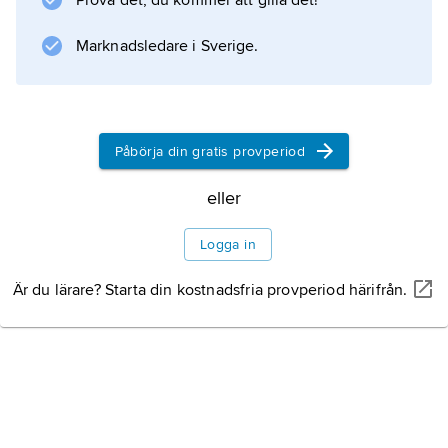
Prova det, du kommer att gilla det!
ny utmaning är att förse inte bara mänskliga
Marknadsledare i Sverige.
användare utan också föremål med inbyggd
datorkraft med internetadresser. En
spännande utveckling pågår av ”smarta” ting
– allt
Påbörja din gratis provperiod
eller
Information om artikeln
Logga in
Är du lärare? Starta din kostnadsfria provperiod härifrån.