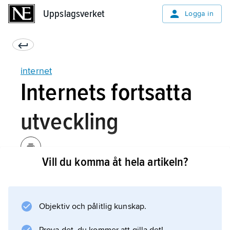
Uppslagsverket
Uppslagsverket
Logga in
internet
Internets fortsatta
utveckling
Vill du komma åt hela artikeln?
Grundidéerna och
kommunikationsprotokollen för internets
föregångare under 1970-talet har i stort sett
Objektiv och pålitlig kunskap.
tålt att mångfaldigas från dåtidens hundratalet
användare till dagens åtskilliga miljarder. En