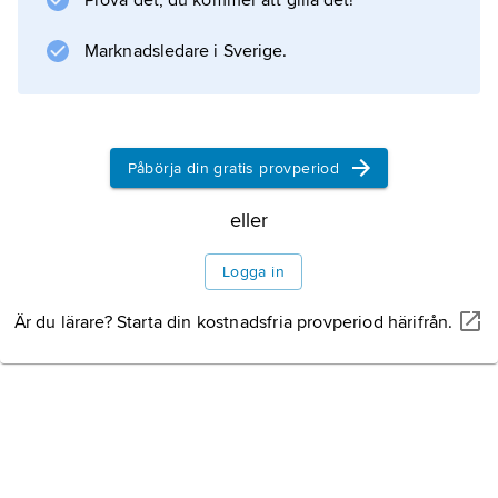
Prova det, du kommer att gilla det!
Marknadsledare i Sverige.
Påbörja din gratis provperiod
eller
Logga in
Är du lärare? Starta din kostnadsfria provperiod härifrån.