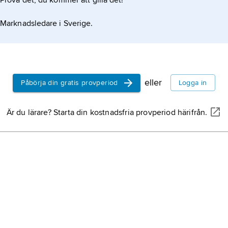
Prova det, du kommer att gilla det!
Marknadsledare i Sverige.
eller
Påbörja din gratis provperiod
Logga in
Är du lärare? Starta din kostnadsfria provperiod härifrån.