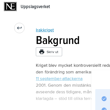
Uppslagsverket
Uppslagsverket
Irakkriget
Bakgrund
Skriv ut
Kriget blev mycket kontroversiellt red
den förändring som amerikansk säkerhe
11 september-attackerna
2001. Genom den misstänksamhet USA
avseende dess tidigare, mångåriga sat
klarlagda – stöd till olika terroristorga