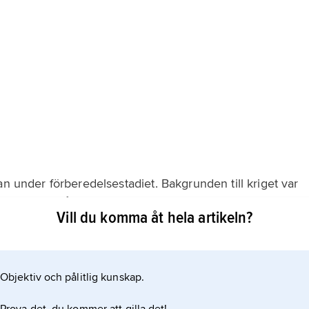
an under förberedelsestadiet. Bakgrunden till kriget var
tspolitik gått igenom efter
Vill du komma åt hela artikeln?
 kände mot Saddam Husseins regim, framför allt
sningar på massförstörelsevapen och – inte helt
nisationer, såg
Objektiv och pålitlig kunskap.