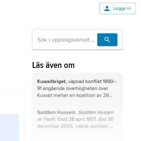
Logga in
Läs även om
Kuwaitkriget,
väpnad konflikt 1990–
91 angående överhögheten över
Kuwait mellan en koalition av 29
stater, stödd av FN (FN-alliansen)
och Irak.
Saddam Hussein
,
Ṣaddām Ḥusayn
at-Tikrītī
, född 28 april 1937, död 30
december 2006, irakisk politiker,
landets härskare, president och
regeringschef 1979–2003.