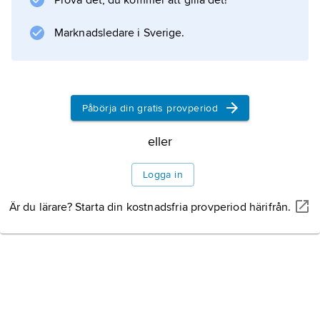
Prova det, du kommer att gilla det!
presidentvalen 1997 och 2001. I två
Marknadsledare i Sverige.
valomgångar röstade en överväldigande
majoritet på den reformvänlige
Mohammad Khatami
, vars reformarbete blockerades effektivt av
Påbörja din gratis provperiod
eller
Information om artikeln
Logga in
Är du lärare? Starta din kostnadsfria provperiod härifrån.