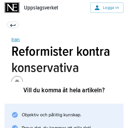
Uppslagsverket
Uppslagsverket
Logga in
Iran
Reformister kontra
konservativa
Vill du komma åt hela artikeln?
Sprickan som uppstod inom det högsta ledet i
Iran blottade en skiljelinje som går mellan
konservativa, traditionalistiska och islamistiska
Objektiv och pålitlig kunskap.
grupperingar samt reformvänliga grupper.
Sprickan synliggjordes än mer i samband med