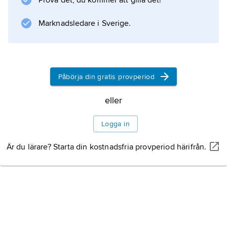
Prova det, du kommer att gilla det!
Marknadsledare i Sverige.
Påbörja din gratis provperiod
eller
Logga in
Är du lärare? Starta din kostnadsfria provperiod härifrån.