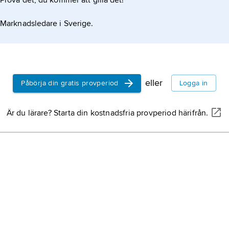
Prova det, du kommer att gilla det!
Marknadsledare i Sverige.
eller
Påbörja din gratis provperiod
Logga in
Är du lärare? Starta din kostnadsfria provperiod härifrån.