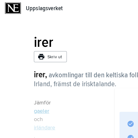
Uppslagsverket
Uppslagsverket
irer
Skriv ut
irer,
avkomlingar till den keltiska fo
Irland, främst de irisktalande.
Jämför
gaeler
och
irländare
.