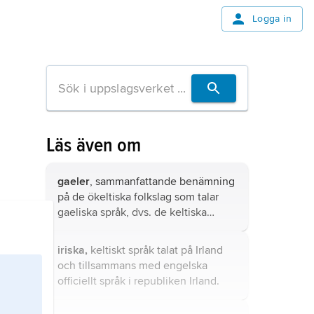
Logga in
Läs även om
gaeler
, sammanfattande benämning
på de ökeltiska folkslag som talar
gaeliska språk, dvs. de keltiska
invånarna på Irland och Man samt i
Skottland.
iriska,
keltiskt språk talat på Irland
och tillsammans med engelska
officiellt språk i republiken Irland.