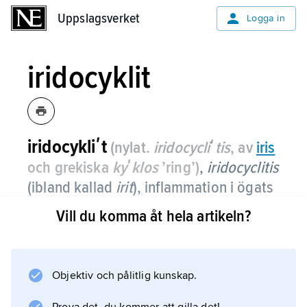
Uppslagsverket
Uppslagsverket
Logga in
iridocyklit
iridocykliʹt
(nylat.
iridocycliʹtis
, av
iris
och grekiska
kyʹklos
’ring’)
,
iridocyclitis
(ibland kallad
irit
), inflammation i ögats
regnbågshinna (
iris
) och strålkroppen
Vill du komma åt hela artikeln?
(
corpus ciliare
).
Iridocyklit medför kraftig rodnad av ögat,
nedsatt syn, värk i ögat och ökad
Objektiv och pålitlig kunskap.
ljuskänslighet. Sjukdomen är vanlig, tenderar