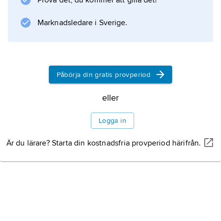
Prova det, du kommer att gilla det!
Marknadsledare i Sverige.
Påbörja din gratis provperiod
eller
Logga in
Är du lärare? Starta din kostnadsfria provperiod härifrån.