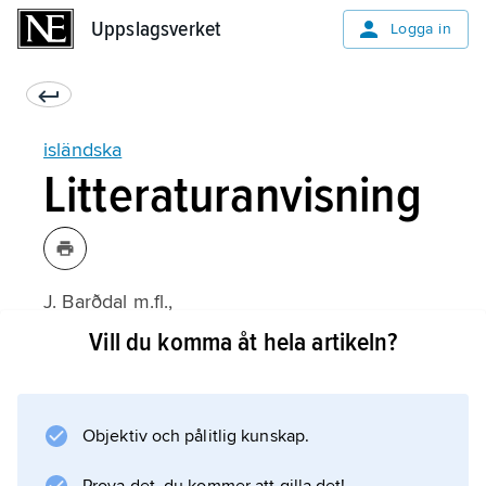
Uppslagsverket
Uppslagsverket
Logga in
isländska
Litteraturanvisning
J. Barðdal m.fl.,
Nordiska: Våra språk förr och nu
Vill du komma åt hela artikeln?
(1997);
Objektiv och pålitlig kunskap.
Information om artikeln